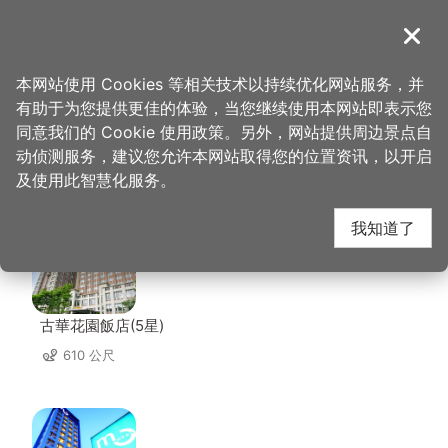
跳
到
導覽
关闭
主
桃园观光导览网
首页
>
想去的地方
>
住宿
>
怡香商务旅馆
要
本网站使用 Cookies 等相关技术以持续优化网站服务，并
内
有助于为您提供更佳的体验，当您继续使用本网站即表示您
容
同意我们的 Cookie 使用政策。另外，网站提供周边景点自
怡香商务旅馆 周边住宿
区
动侦测服务，建议您允许本网站取得您的位置资讯，以开启
块
及使用此智慧化服务。
共有 103 间店家
我知道了
古華花園飯店(5星)
610 公尺