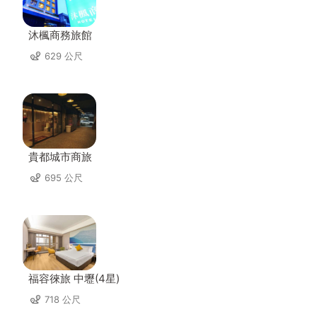
沐楓商務旅館
629 公尺
貴都城市商旅
695 公尺
福容徠旅 中壢(4星)
718 公尺