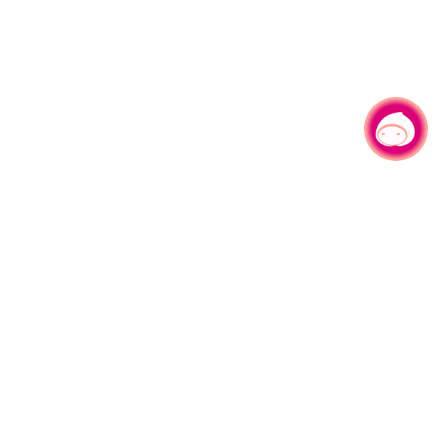
有事问小桃，一起游桃园
|
330206 桃园市桃园区县府路1号
电话：(03)332-2101#6209
服务时间：週一至週五
上午8:00至12:00 下午13:00至17:00