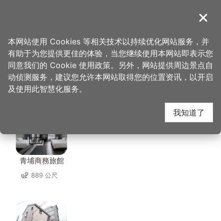
跳
到
導覽
关闭
主
桃园观光导览网
首页
>
想去的地方
>
住宿
>
高铁背包客
要
本网站使用 Cookies 等相关技术以持续优化网站服务，并
内
有助于为您提供更佳的体验，当您继续使用本网站即表示您
容
同意我们的 Cookie 使用政策。另外，网站提供周边景点自
高铁背包客 周边住宿
区
动侦测服务，建议您允许本网站取得您的位置资讯，以开启
块
及使用此智慧化服务。
共有 111 间店家
我知道了
青埔商務旅館
889 公尺