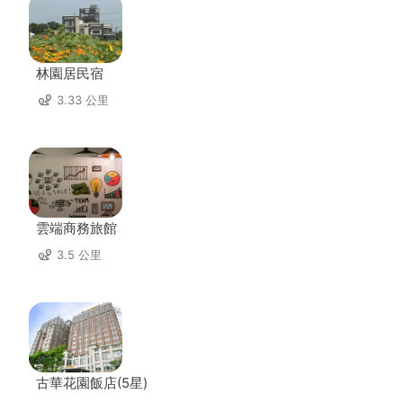
林園居民宿
3.33 公里
雲端商務旅館
3.5 公里
古華花園飯店(5星)