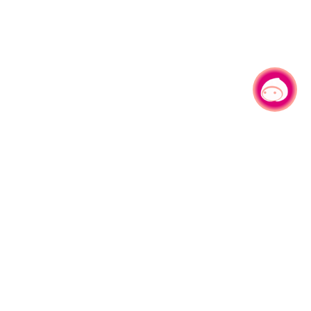
有事问小桃，一起游桃园
330206 桃园市桃园区县府路1号
电话：(03)332-2101#6209
服务时间：週一至週五
上午8:00至12:00 下午13:00至17:00