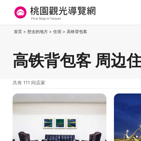
跳
到
主
要
桃园观光导览网
:::
首页
>
想去的地方
>
住宿
>
高铁背包客
内
容
区
高铁背包客 周边
块
共有 111 间店家