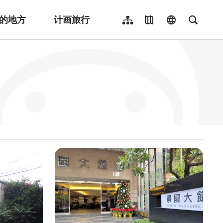
的地方
计画旅行
网站导览
地图导览
language
全文检
繁體中文
English
日本語
한국어
Indonesia
ไทย
Người việt nam