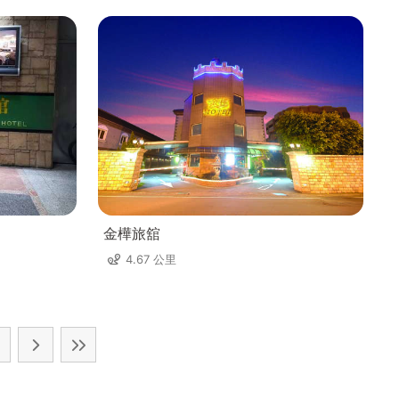
金樺旅舘
4.67 公里