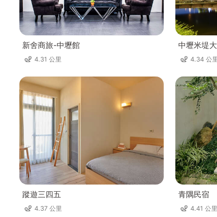
新舍商旅-中壢館
中壢米堤大
4.31 公里
4.34 公
蹤遊三四五
青隅民宿
4.37 公里
4.41 公