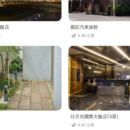
飯店
麗莊汽車旅館
里
4.36 公里
日月光國際大飯店(3星)
里
4.42 公里