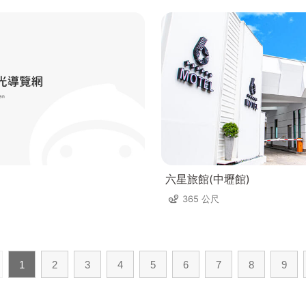
六星旅館(中壢館)
365 公尺
1
2
3
4
5
6
7
8
9