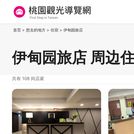
跳
到
主
要
桃园观光导览网
:::
首页
>
想去的地方
>
住宿
>
伊甸园旅店
内
容
区
伊甸园旅店 周边
块
共有 108 间店家