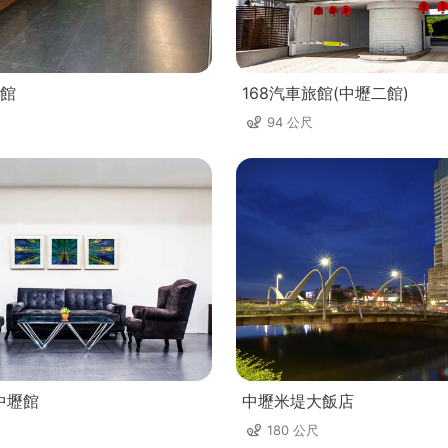
館
168汽車旅館(中壢二館)
94 公尺
中壢館
中壢米堤大飯店
180 公尺