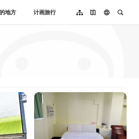
的地方
计画旅行
网站导览
地图导览
language
全文检
繁體中文
English
日本語
한국어
Indonesia
ไทย
Người việt nam