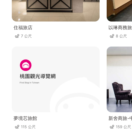
住福旅店
以琳商務旅
7 公尺
8 公尺
夢境芯旅館
新舍商旅-
115 公尺
159 公尺