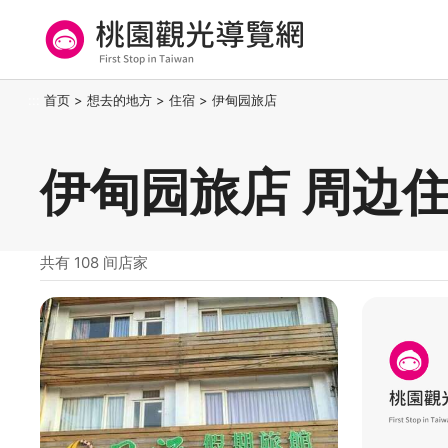
跳
到
主
要
桃园观光导览网
:::
首页
>
想去的地方
>
住宿
>
伊甸园旅店
内
容
区
伊甸园旅店 周边
块
共有 108 间店家