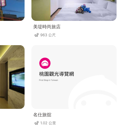
美堤時尚旅店
963 公尺
名仕旅舘
1.02 公里