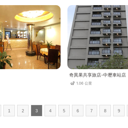
奇異果共享旅店-中壢車站店
1.06 公里
1
2
3
4
5
6
7
8
9