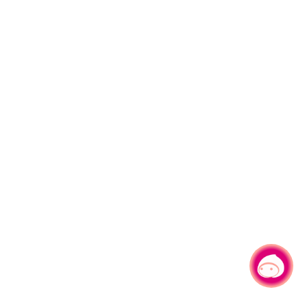
有事问小桃，一起游桃园
|