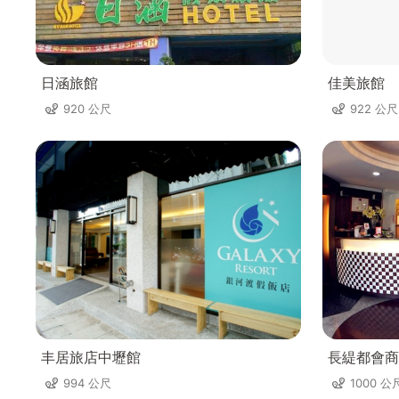
日涵旅館
佳美旅館
920 公尺
922 公尺
丰居旅店中壢館
長緹都會商
994 公尺
1000 公