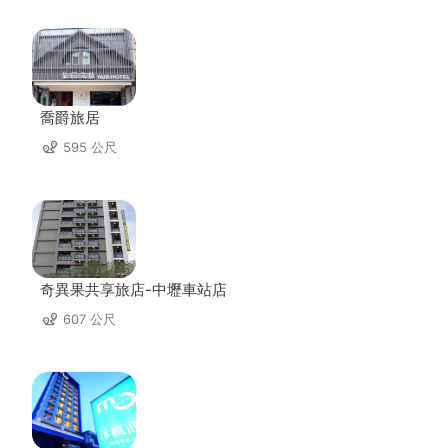
喬爵旅居
595 公尺
奇異果共享旅店-中壢車站店
607 公尺