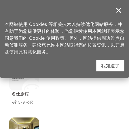
跳
到
導覽
关闭
主
桃园观光导览网
首页
>
想去的地方
>
住宿
>
桂冠旅馆
要
本网站使用 Cookies 等相关技术以持续优化网站服务，并
内
有助于为您提供更佳的体验，当您继续使用本网站即表示您
容
同意我们的 Cookie 使用政策。另外，网站提供周边景点自
桂冠旅馆 周边住宿
区
动侦测服务，建议您允许本网站取得您的位置资讯，以开启
块
及使用此智慧化服务。
共有 115 间店家
我知道了
名仕旅舘
579 公尺