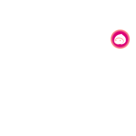
有事问小桃，一起游桃园
|
330206 桃园市桃园区县府路1号
电话：(03)332-2101#6209
服务时间：週一至週五
上午8:00至12:00 下午13:00至17:00