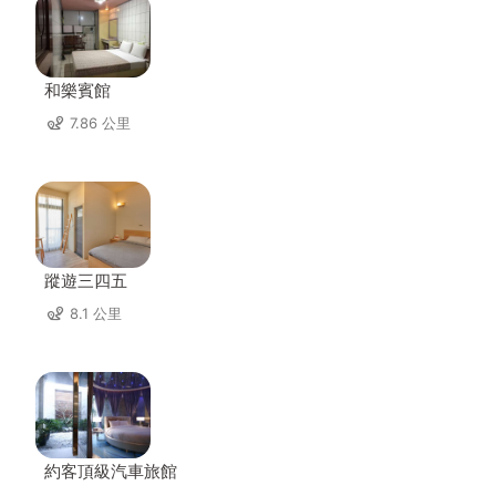
和樂賓館
7.86 公里
蹤遊三四五
8.1 公里
約客頂級汽車旅館