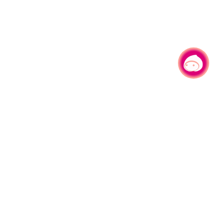
有事问小桃，一起游桃园
330206 桃园市桃园区县府路1号
电话：(03)332-2101#6209
服务时间：週一至週五
上午8:00至12:00 下午13:00至17:00