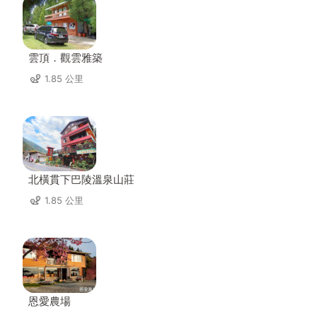
雲頂．觀雲雅築
1.85 公里
北橫貫下巴陵溫泉山莊
1.85 公里
恩愛農場