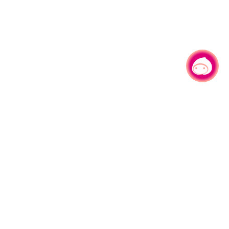
有事问小桃，一起游桃园
|
330206 桃园市桃园区县府路1号
电话：(03)332-2101#6209
服务时间：週一至週五
上午8:00至12:00 下午13:00至17:00