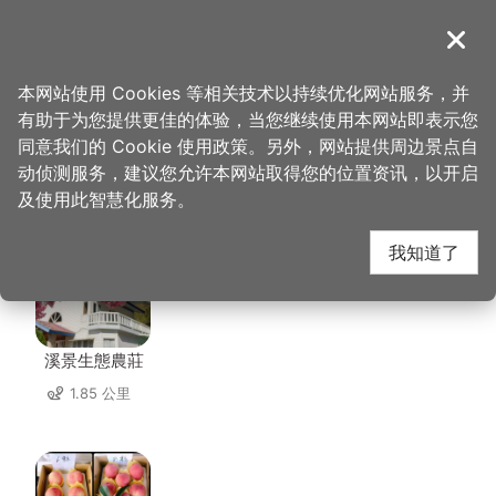
跳
到
導覽
关闭
主
桃园观光导览网
首页
>
想去的地方
>
住宿
>
云享栈
要
本网站使用 Cookies 等相关技术以持续优化网站服务，并
内
有助于为您提供更佳的体验，当您继续使用本网站即表示您
容
同意我们的 Cookie 使用政策。另外，网站提供周边景点自
云享栈 周边住宿
区
动侦测服务，建议您允许本网站取得您的位置资讯，以开启
块
及使用此智慧化服务。
共有 47 间店家
我知道了
溪景生態農莊
1.85 公里