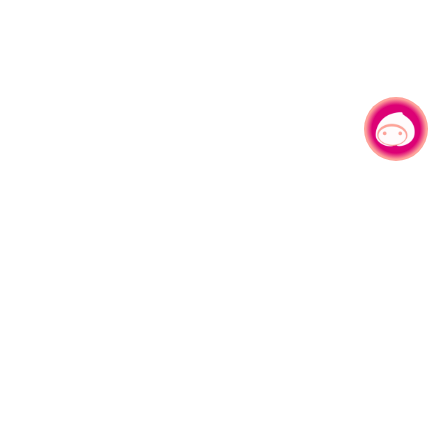
有事问小桃，一起游桃园
|
330206 桃园市桃园区县府路1号
电话：(03)332-2101#6209
服务时间：週一至週五
上午8:00至12:00 下午13:00至17:00