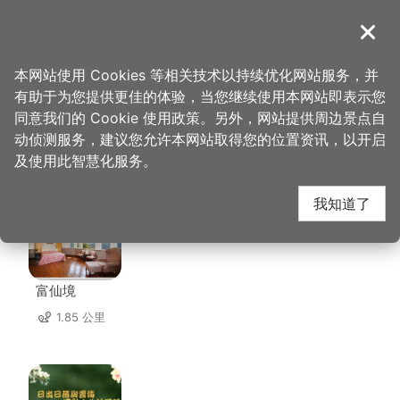
跳
到
導覽
关闭
主
桃园观光导览网
首页
>
想去的地方
>
住宿
>
云享栈
要
本网站使用 Cookies 等相关技术以持续优化网站服务，并
内
有助于为您提供更佳的体验，当您继续使用本网站即表示您
容
同意我们的 Cookie 使用政策。另外，网站提供周边景点自
云享栈 周边住宿
区
动侦测服务，建议您允许本网站取得您的位置资讯，以开启
块
及使用此智慧化服务。
共有 47 间店家
我知道了
富仙境
1.85 公里