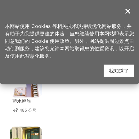
跳
到
導覽
关闭
主
桃园观光导览网
首页
>
想去的地方
>
住宿
>
青埔商务旅馆
要
本网站使用 Cookies 等相关技术以持续优化网站服务，并
内
有助于为您提供更佳的体验，当您继续使用本网站即表示您
容
同意我们的 Cookie 使用政策。另外，网站提供周边景点自
青埔商务旅馆 周边住宿
区
动侦测服务，建议您允许本网站取得您的位置资讯，以开启
块
及使用此智慧化服务。
共有 111 间店家
我知道了
藍水輕旅
485 公尺