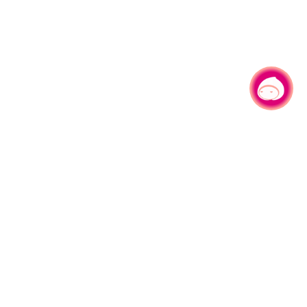
有事问小桃，一起游桃园
|
330206 桃园市桃园区县府路1号
电话：(03)332-2101#6209
服务时间：週一至週五
上午8:00至12:00 下午13:00至17:00