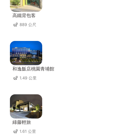
高鐵背包客
889 公尺
和逸飯店桃園青埔館
1.49 公里
綠藤輕旅
1.61 公里