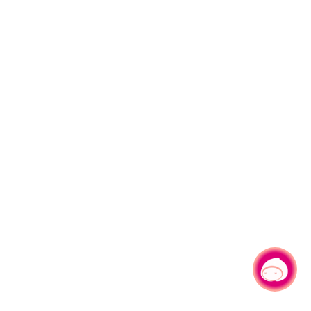
有事问小桃，一起游桃园
|