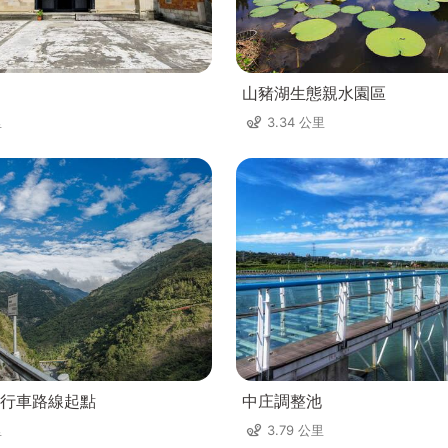
山豬湖生態親水園區
里
3.34 公里
行車路線起點
中庄調整池
里
3.79 公里