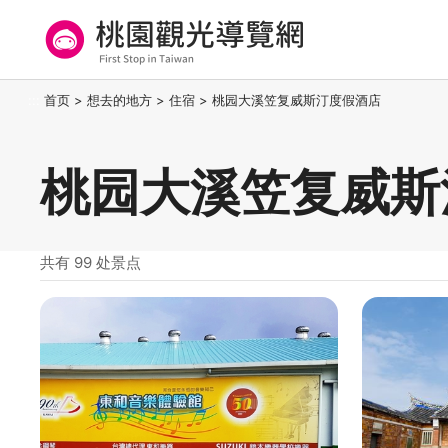
跳
到
主
要
桃园观光导览网
:::
首页
>
想去的地方
>
住宿
>
桃园大溪笠复威斯汀度假酒店
内
容
区
桃园大溪笠复威斯
块
共有 99 处景点