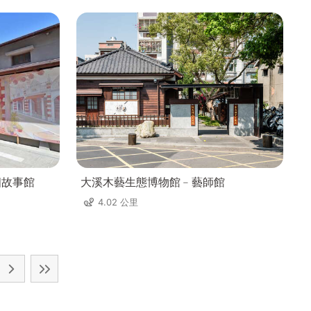
四故事館
大溪木藝生態博物館﹣藝師館
4.02 公里