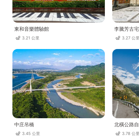
東和音樂體驗館
李騰芳古宅
3.21 公里
3.27 公
中庄吊橋
北橫公路自
3.45 公里
3.78 公