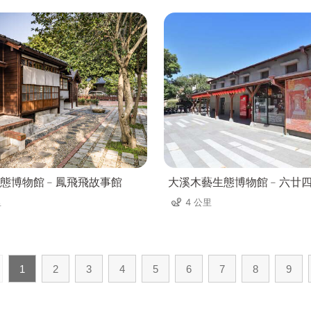
態博物館﹣鳳飛飛故事館
大溪木藝生態博物館﹣六廿
里
4 公里
1
2
3
4
5
6
7
8
9