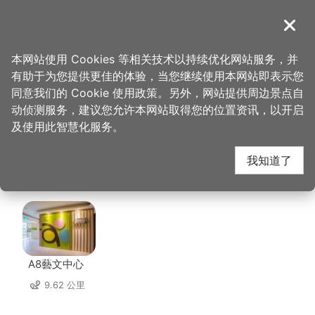
跳
到
導覽
关闭
主
桃园观光导览网
首页
>
想去的地方
>
住宿
>
绮乐文旅 桃园馆
要
本网站使用 Cookies 等相关技术以持续优化网站服务，并
内
有助于为您提供更佳的体验，当您继续使用本网站即表示您
容
绮乐文旅 桃园馆 周边
同意我们的 Cookie 使用政策。另外，网站提供周边景点自
区
动侦测服务，建议您允许本网站取得您的位置资讯，以开启
块
及使用此智慧化服务。
景点
我知道了
共有 108 处景点
A8藝文中心
9.62 公里