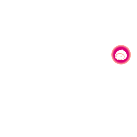
有事问小桃，一起游桃园
330206 桃园市桃园区县府路1号
电话：(03)332-2101#6209