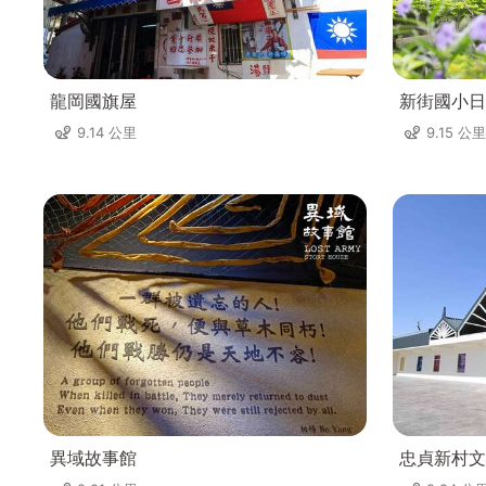
龍岡國旗屋
新街國小日
9.14 公里
9.15 公里
異域故事館
忠貞新村文