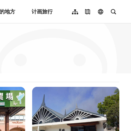
的地方
计画旅行
网站导览
地图导览
language
全文检
繁體中文
English
日本語
한국어
Indonesia
ไทย
Người việt nam