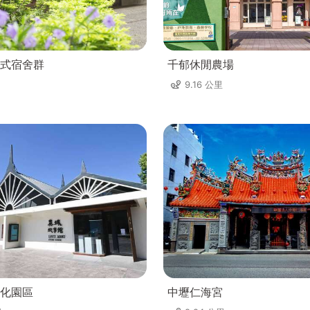
式宿舍群
千郁休閒農場
9.16 公里
化園區
中壢仁海宮