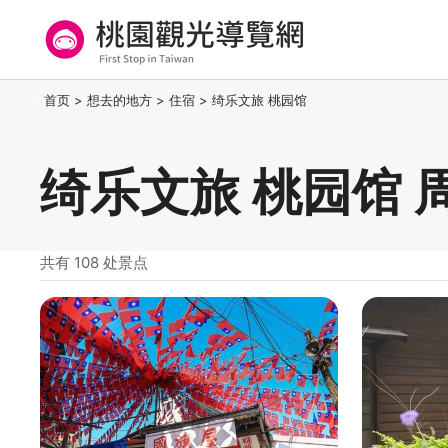
跳
到
主
要
桃园观光导览网
:::
首页
>
想去的地方
>
住宿
>
绮乐文旅 桃园馆
内
容
区
绮乐文旅 桃园馆 
块
共有 108 处景点