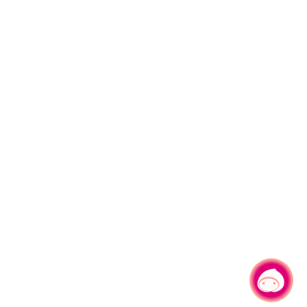
有事问小桃，一起游桃园
|