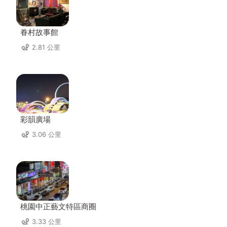
眷村故事館
2.81 公里
彩韻廣場
3.06 公里
桃園中正藝文特區商圈
3.33 公里