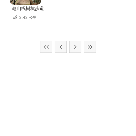
龜山楓樹坑步道
3.43 公里