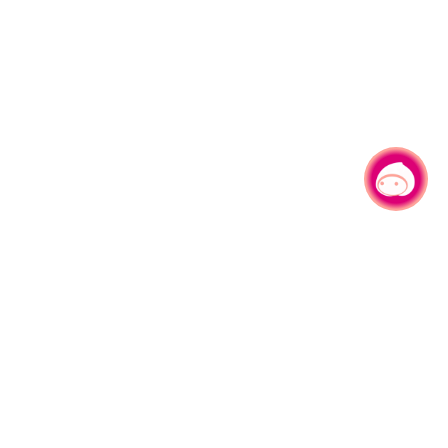
有事问小桃，一起游桃园
|
330206 桃园市桃园区县府路1号
电话：(03)332-2101#6209