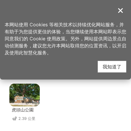
跳
到
導覽
关闭
主
桃园观光导览网
首页
>
想去的地方
>
住宿
>
绮乐文旅 桃园馆
要
本网站使用 Cookies 等相关技术以持续优化网站服务，并
内
有助于为您提供更佳的体验，当您继续使用本网站即表示您
容
绮乐文旅 桃园馆 周边
同意我们的 Cookie 使用政策。另外，网站提供周边景点自
区
动侦测服务，建议您允许本网站取得您的位置资讯，以开启
块
及使用此智慧化服务。
景点
我知道了
共有 108 处景点
虎頭山公園
2.39 公里