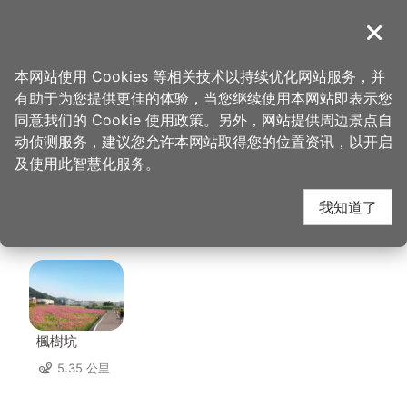
跳
到
導覽
关闭
主
桃园观光导览网
首页
>
想去的地方
>
住宿
>
爱之星汽车旅馆
要
本网站使用 Cookies 等相关技术以持续优化网站服务，并
内
有助于为您提供更佳的体验，当您继续使用本网站即表示您
容
爱之星汽车旅馆 周边景
同意我们的 Cookie 使用政策。另外，网站提供周边景点自
区
动侦测服务，建议您允许本网站取得您的位置资讯，以开启
块
及使用此智慧化服务。
点
我知道了
共有 68 处景点
楓樹坑
5.35 公里