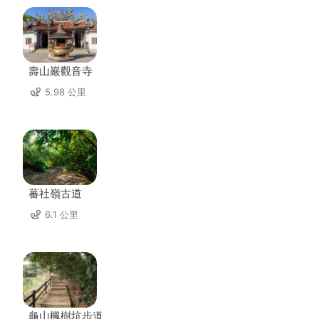
壽山巖觀音寺
5.98 公里
蕃社嶺古道
6.1 公里
龜山楓樹坑步道