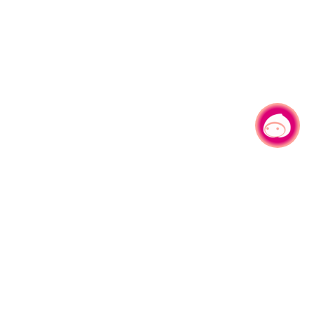
有事问小桃，一起游桃园
330206 桃园市桃园区县府路1号
电话：(03)332-2101#6209