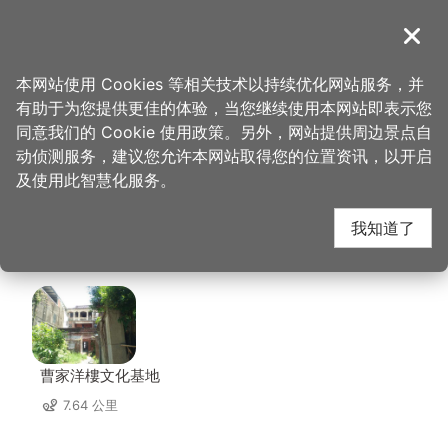
跳
到
導覽
关闭
主
桃园观光导览网
首页
>
想去的地方
>
住宿
>
爱之星汽车旅馆
要
本网站使用 Cookies 等相关技术以持续优化网站服务，并
内
有助于为您提供更佳的体验，当您继续使用本网站即表示您
容
爱之星汽车旅馆 周边景
同意我们的 Cookie 使用政策。另外，网站提供周边景点自
区
动侦测服务，建议您允许本网站取得您的位置资讯，以开启
块
及使用此智慧化服务。
点
我知道了
共有 68 处景点
曹家洋樓文化基地
7.64 公里