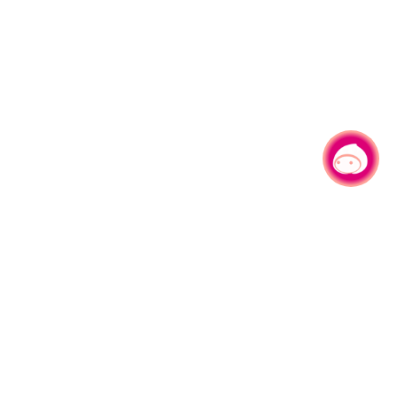
有事问小桃，一起游桃园
330206 桃园市桃园区县府路1号
电话：(03)332-2101#6209