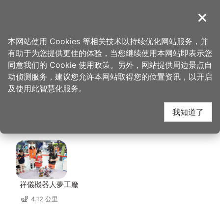
跳
到
導覽
关闭
主
桃园观光导览网
首页
>
想去的地方
>
住宿
>
亚典春天汽车旅馆
要
本网站使用 Cookies 等相关技术以持续优化网站服务，并
内
有助于为您提供更佳的体验，当您继续使用本网站即表示您
容
亚典春天汽车旅馆 周边
同意我们的 Cookie 使用政策。另外，网站提供周边景点自
区
动侦测服务，建议您允许本网站取得您的位置资讯，以开启
块
及使用此智慧化服务。
景点
我知道了
共有 75 处景点
祥儀機器人夢工廠
4.12 公里