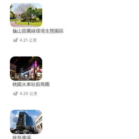
龜山苗圃綠環境生態園區
4.21 公里
桃園火車站前商圈
4.25 公里
統領廣場