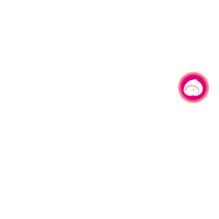
有事问小桃，一起游桃园
|
330206 桃园市桃园区县府路1号
电话：(03)332-2101#6209