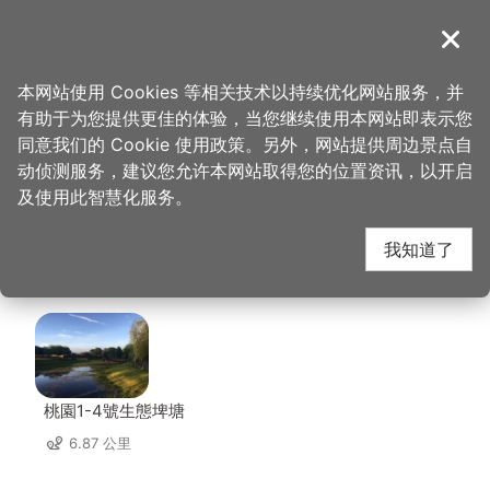
跳
到
導覽
关闭
主
桃园观光导览网
首页
>
想去的地方
>
住宿
>
亚典春天汽车旅馆
要
本网站使用 Cookies 等相关技术以持续优化网站服务，并
内
有助于为您提供更佳的体验，当您继续使用本网站即表示您
容
亚典春天汽车旅馆 周边
同意我们的 Cookie 使用政策。另外，网站提供周边景点自
区
动侦测服务，建议您允许本网站取得您的位置资讯，以开启
块
及使用此智慧化服务。
景点
我知道了
共有 75 处景点
桃園1-4號生態埤塘
6.87 公里