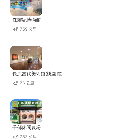
侏羅紀博物館
7.59 公里
長流當代美術館(桃園館)
7.6 公里
千郁休閒農場
7.83 公里