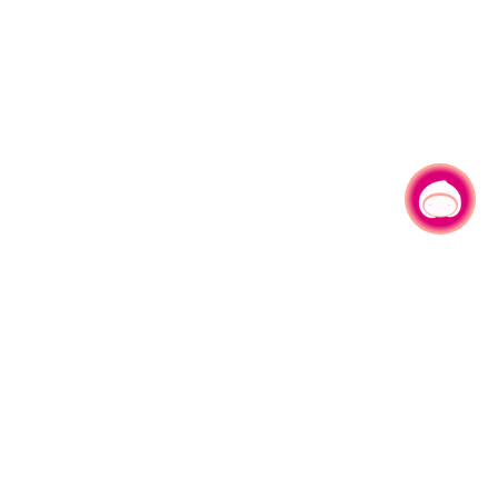
有事问小桃，一起游桃园
330206 桃园市桃园区县府路1号
电话：(03)332-2101#6209