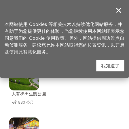
跳
到
導覽
关闭
主
桃园观光导览网
首页
>
想去的地方
>
住宿
>
原鹤旅馆
要
本网站使用 Cookies 等相关技术以持续优化网站服务，并
内
有助于为您提供更佳的体验，当您继续使用本网站即表示您
容
同意我们的 Cookie 使用政策。另外，网站提供周边景点自
原鹤旅馆 周边景点
区
动侦测服务，建议您允许本网站取得您的位置资讯，以开启
块
及使用此智慧化服务。
共有 94 处景点
我知道了
大有梯田生態公園
830 公尺