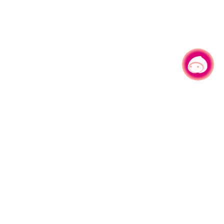
有事问小桃，一起游桃园
330206 桃园市桃园区县府路1号
电话：(03)332-2101#6209
服务时间：週一至週五
上午8:00至12:00 下午13:00至17:00