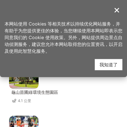
跳
到
導覽
关闭
主
桃园观光导览网
首页
>
想去的地方
>
住宿
>
原鹤旅馆
要
本网站使用 Cookies 等相关技术以持续优化网站服务，并
内
有助于为您提供更佳的体验，当您继续使用本网站即表示您
容
同意我们的 Cookie 使用政策。另外，网站提供周边景点自
原鹤旅馆 周边景点
区
动侦测服务，建议您允许本网站取得您的位置资讯，以开启
块
及使用此智慧化服务。
共有 94 处景点
我知道了
龜山苗圃綠環境生態園區
4.1 公里