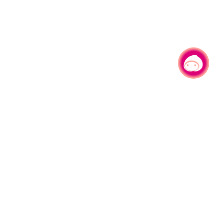
有事问小桃，一起游桃园
|
330206 桃园市桃园区县府路1号
电话：(03)332-2101#6209
服务时间：週一至週五
上午8:00至12:00 下午13:00至17:00