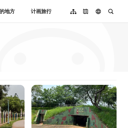
的地方
计画旅行
网站导览
地图导览
language
全文检
繁體中文
English
日本語
한국어
Indonesia
ไทย
Người việt nam