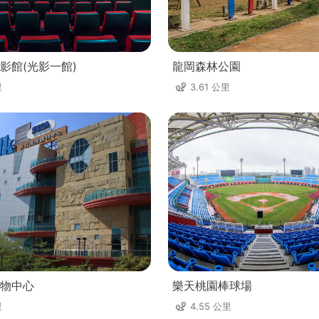
影館(光影一館)
龍岡森林公園
里
3.61 公里
物中心
樂天桃園棒球場
里
4.55 公里