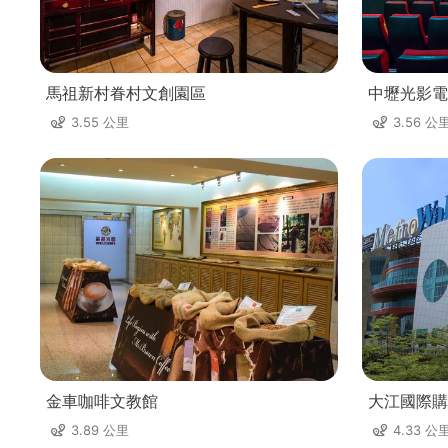
馬祖新村眷村文創園區
中壢光影電
3.55 公里
3.56 公
金車咖啡文教館
大江國際購
3.89 公里
4.33 公