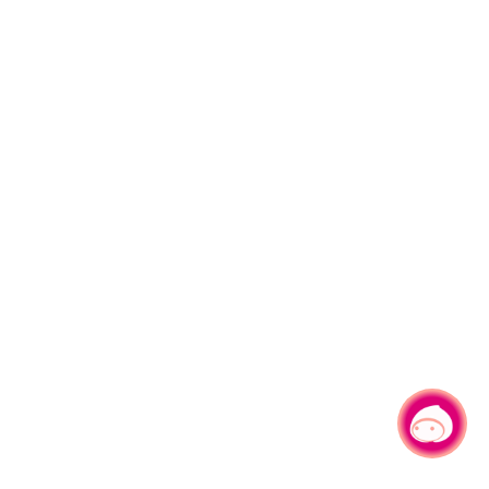
有事问小桃，一起游桃园
|