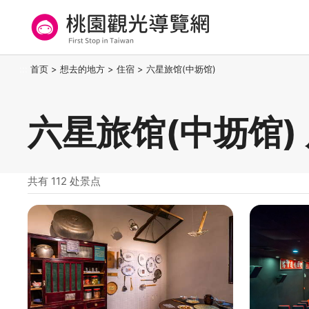
跳
到
主
要
桃园观光导览网
:::
首页
>
想去的地方
>
住宿
>
六星旅馆(中坜馆)
内
容
区
六星旅馆(中坜馆)
块
共有 112 处景点