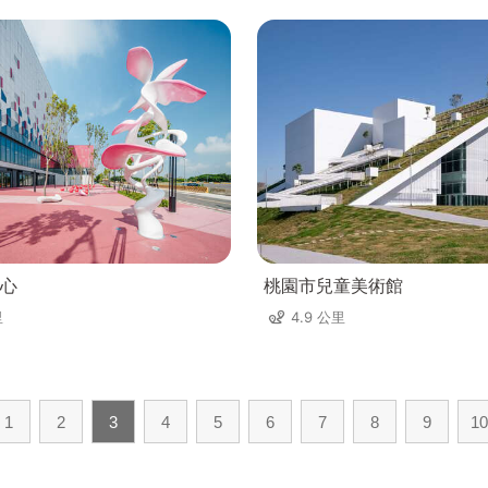
心
桃園市兒童美術館
里
4.9 公里
1
2
3
4
5
6
7
8
9
10