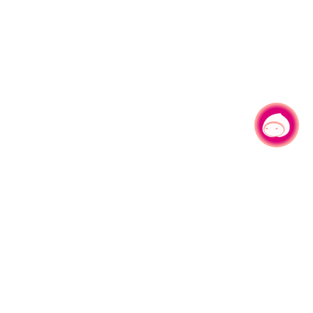
有事问小桃，一起游桃园
|
330206 桃园市桃园区县府路1号
电话：(03)332-2101#6209