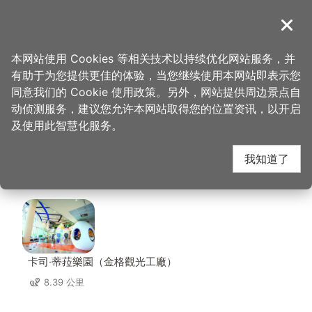
跳
到
導覽
关闭
主
桃园观光导览网
首页
>
想去的地方
>
住宿
>
六星旅馆(中坜馆)
要
本网站使用 Cookies 等相关技术以持续优化网站服务，并
内
有助于为您提供更佳的体验，当您继续使用本网站即表示您
容
六星旅馆(中坜馆) 周边
同意我们的 Cookie 使用政策。另外，网站提供周边景点自
区
动侦测服务，建议您允许本网站取得您的位置资讯，以开启
块
及使用此智慧化服务。
景点
我知道了
共有 112 处景点
卡司‧蒂菈樂園（金格觀光工廠）
8.39 公里