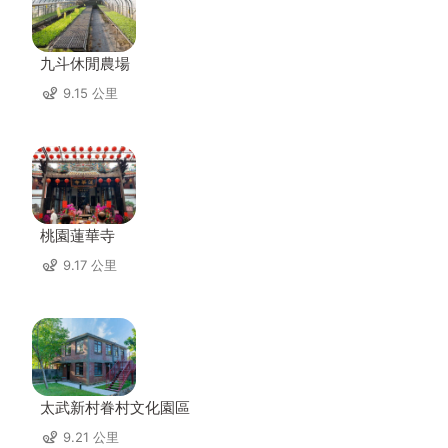
九斗休閒農場
9.15 公里
桃園蓮華寺
9.17 公里
太武新村眷村文化園區
9.21 公里