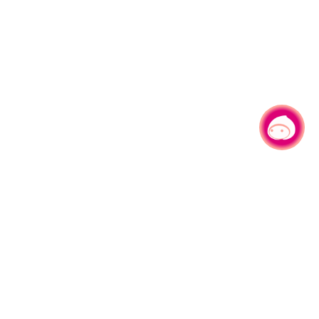
有事问小桃，一起游桃园
|
330206 桃园市桃园区县府路1号
电话：(03)332-2101#6209