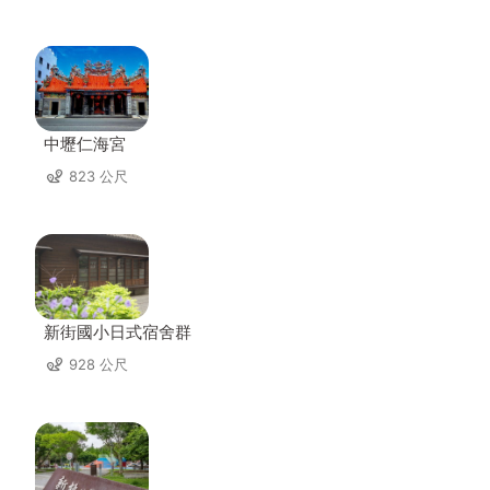
中壢仁海宮
823 公尺
新街國小日式宿舍群
928 公尺