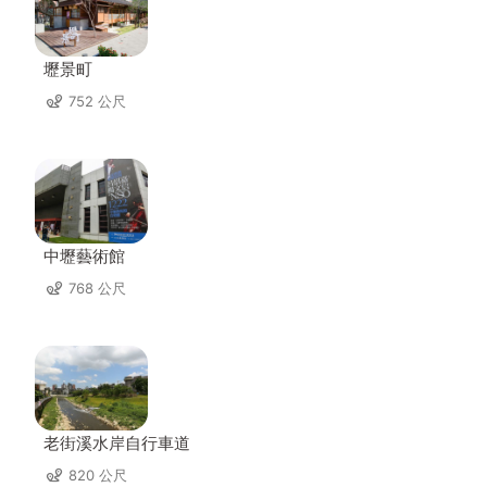
壢景町
752 公尺
中壢藝術館
768 公尺
老街溪水岸自行車道
820 公尺