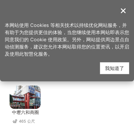
跳
到
導覽
关闭
主
桃园观光导览网
首页
>
想去的地方
>
住宿
>
168汽车旅馆(中坜二馆)
要
本网站使用 Cookies 等相关技术以持续优化网站服务，并
内
有助于为您提供更佳的体验，当您继续使用本网站即表示您
容
168汽车旅馆(中坜二
同意我们的 Cookie 使用政策。另外，网站提供周边景点自
区
动侦测服务，建议您允许本网站取得您的位置资讯，以开启
块
及使用此智慧化服务。
馆) 周边景点
我知道了
共有 114 处景点
中壢六和商圈
465 公尺