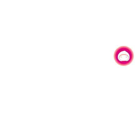
有事问小桃，一起游桃园
330206 桃园市桃园区县府路1号
电话：(03)332-2101#6209