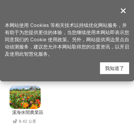
跳
到
導覽
关闭
主
桃园观光导览网
首页
>
想去的地方
>
住宿
>
168汽车旅馆(中坜二馆)
要
本网站使用 Cookies 等相关技术以持续优化网站服务，并
内
有助于为您提供更佳的体验，当您继续使用本网站即表示您
容
168汽车旅馆(中坜二
同意我们的 Cookie 使用政策。另外，网站提供周边景点自
区
动侦测服务，建议您允许本网站取得您的位置资讯，以开启
块
及使用此智慧化服务。
馆) 周边景点
我知道了
共有 114 处景点
溪海休閒農業區
8.42 公里