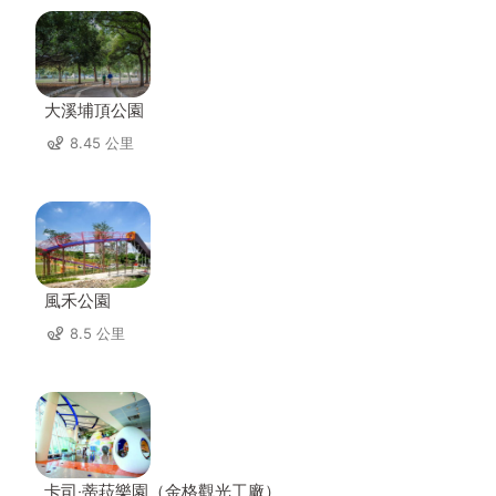
大溪埔頂公園
8.45 公里
風禾公園
8.5 公里
卡司‧蒂菈樂園（金格觀光工廠）