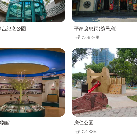
未保台紀念公園
平鎮褒忠祠(義民廟)
2.06 公里
物館
廣仁公園
里
2.6 公里