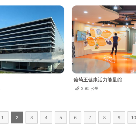
葡萄王健康活力能量館
里
2.95 公里
1
2
3
4
5
6
7
8
9
10