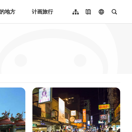
的地方
计画旅行
网站导览
地图导览
language
全文检
繁體中文
English
日本語
한국어
Indonesia
ไทย
Người việt nam