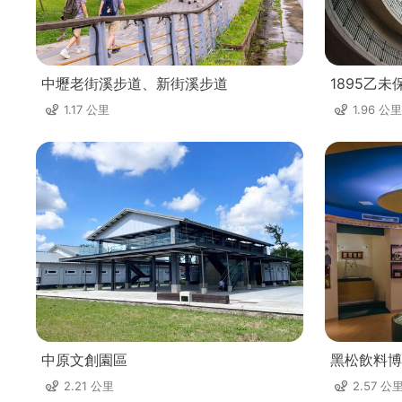
中壢老街溪步道、新街溪步道
1895乙
1.17 公里
1.96 公里
中原文創園區
黑松飲料博
2.21 公里
2.57 公