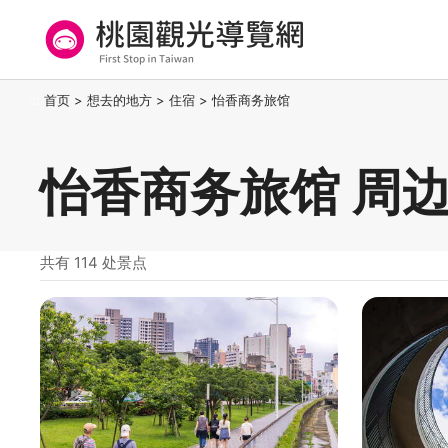
跳
到
主
要
桃园观光导览网
:::
首页
>
想去的地方
>
住宿
>
怡香商务旅馆
内
容
区
怡香商务旅馆 周
块
共有 114 处景点