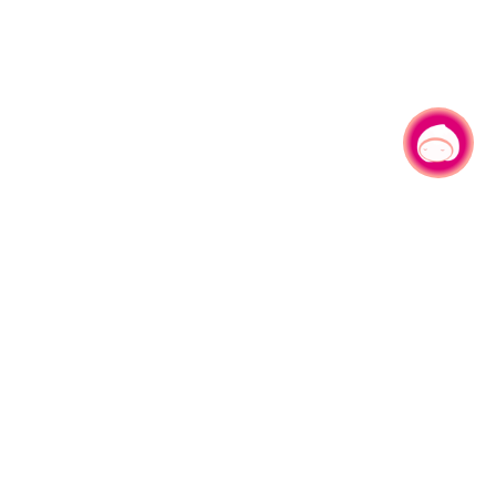
有事问小桃，一起游桃园
330206 桃园市桃园区县府路1号
电话：(03)332-2101#6209
服务时间：週一至週五
上午8:00至12:00 下午13:00至17:00