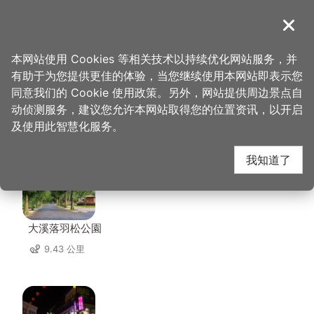
跳
到
導覽
关闭
主
桃园观光导览网
首页
>
想去的地方
>
住宿
>
名仕旅舘
要
本网站使用 Cookies 等相关技术以持续优化网站服务，并
内
有助于为您提供更佳的体验，当您继续使用本网站即表示您
容
同意我们的 Cookie 使用政策。另外，网站提供周边景点自
名仕旅舘 周边景点
区
动侦测服务，建议您允许本网站取得您的位置资讯，以开启
块
及使用此智慧化服务。
共有 139 处景点
我知道了
大溪落羽松公園
9.43 公里