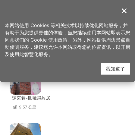
跳
到
導覽
关闭
主
桃园观光导览网
首页
>
想去的地方
>
住宿
>
名仕旅舘
要
本网站使用 Cookies 等相关技术以持续优化网站服务，并
内
有助于为您提供更佳的体验，当您继续使用本网站即表示您
容
同意我们的 Cookie 使用政策。另外，网站提供周边景点自
名仕旅舘 周边景点
区
动侦测服务，建议您允许本网站取得您的位置资讯，以开启
块
及使用此智慧化服务。
共有 139 处景点
我知道了
迷宮巷-鳳飛飛故居
9.57 公里