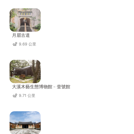
月眉古道
9.69 公里
大溪木藝生態博物館﹣壹號館
9.71 公里