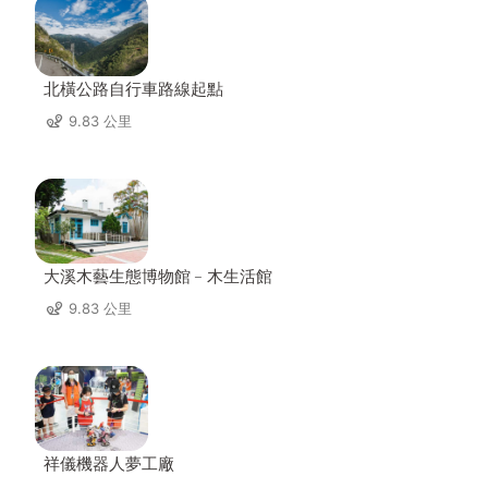
北橫公路自行車路線起點
9.83 公里
大溪木藝生態博物館﹣木生活館
9.83 公里
祥儀機器人夢工廠