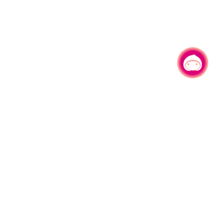
有事问小桃，一起游桃园
|
330206 桃园市桃园区县府路1号
电话：(03)332-2101#6209
服务时间：週一至週五
上午8:00至12:00 下午13:00至17:00