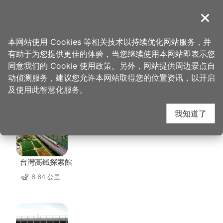
跳
到
導覽
关闭
主
桃园观光导览网
首页
>
想去的地方
>
住宿
>
名仕旅舘
要
本网站使用 Cookies 等相关技术以持续优化网站服务，并
内
有助于为您提供更佳的体验，当您继续使用本网站即表示您
容
同意我们的 Cookie 使用政策。另外，网站提供周边景点自
名仕旅舘 周边景点
区
动侦测服务，建议您允许本网站取得您的位置资讯，以开启
块
及使用此智慧化服务。
共有 139 处景点
我知道了
台灣高鐵探索館
6.64 公里