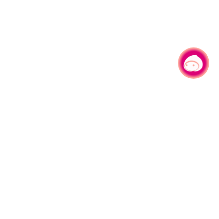
有事问小桃，一起游桃园
|
330206 桃园市桃园区县府路1号
电话：(03)332-2101#6209
服务时间：週一至週五
上午8:00至12:00 下午13:00至17:00