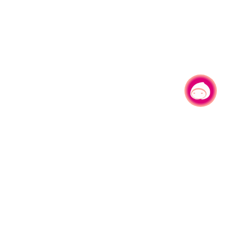
有事问小桃，一起游桃园
|
330206 桃园市桃园区县府路1号
电话：(03)332-2101#6209