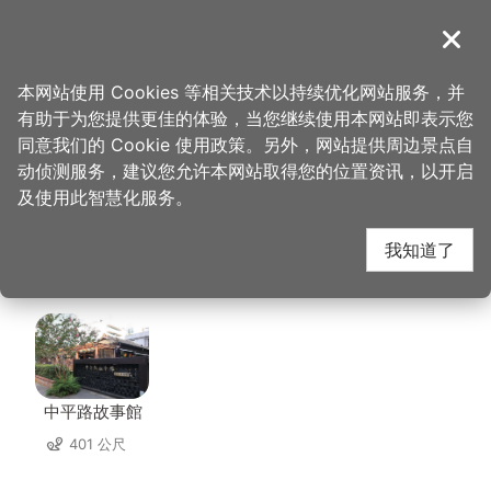
跳
到
導覽
关闭
主
桃园观光导览网
首页
>
想去的地方
>
住宿
>
丰居旅店中坜馆
要
本网站使用 Cookies 等相关技术以持续优化网站服务，并
内
有助于为您提供更佳的体验，当您继续使用本网站即表示您
容
丰居旅店中坜馆 周边景
同意我们的 Cookie 使用政策。另外，网站提供周边景点自
区
动侦测服务，建议您允许本网站取得您的位置资讯，以开启
块
及使用此智慧化服务。
点
我知道了
共有 139 处景点
中平路故事館
401 公尺