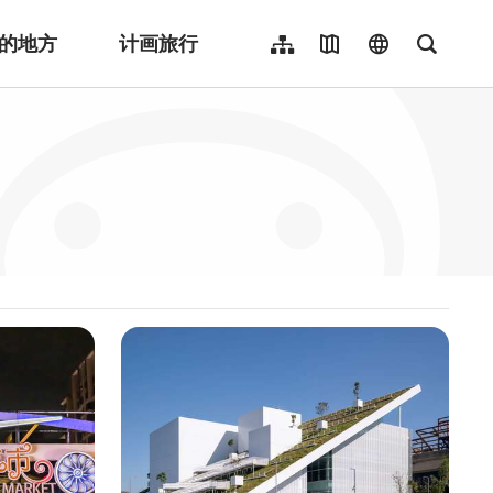
的地方
计画旅行
网站导览
地图导览
language
全文检
繁體中文
English
日本語
한국어
Indonesia
ไทย
Người việt nam