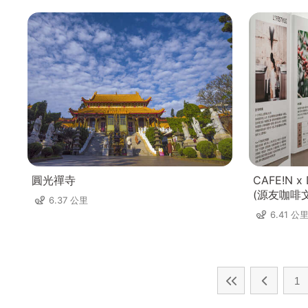
圓光禪寺
CAFE!N 
(源友咖啡
6.37 公里
6.41 公
1