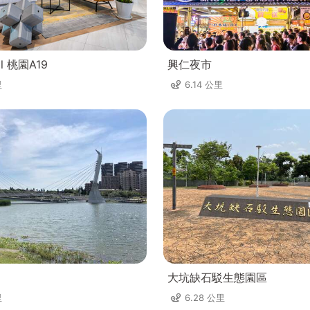
ll 桃園A19
興仁夜市
里
6.14 公里
大坑缺石駁生態園區
里
6.28 公里