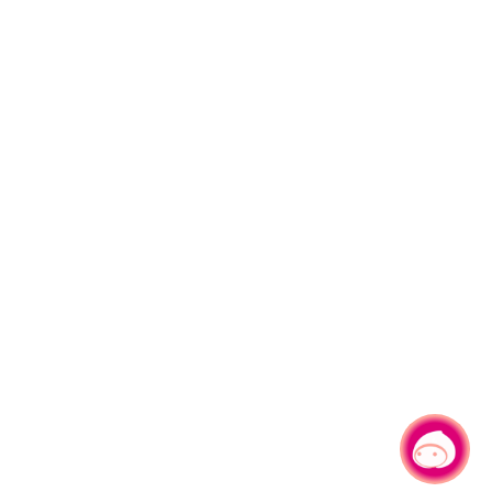
有事问小桃，一起游桃园
|