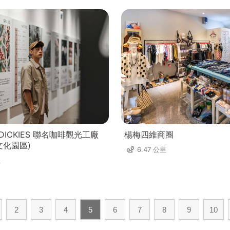
x DICKIES 聯名咖啡觀光工廠
楊梅四維商圈
文化園區)
6.47 公里
里
2
3
4
5
6
7
8
9
10