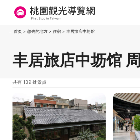
跳
到
主
要
桃园观光导览网
:::
首页
>
想去的地方
>
住宿
>
丰居旅店中坜馆
内
容
区
丰居旅店中坜馆 
块
共有 139 处景点