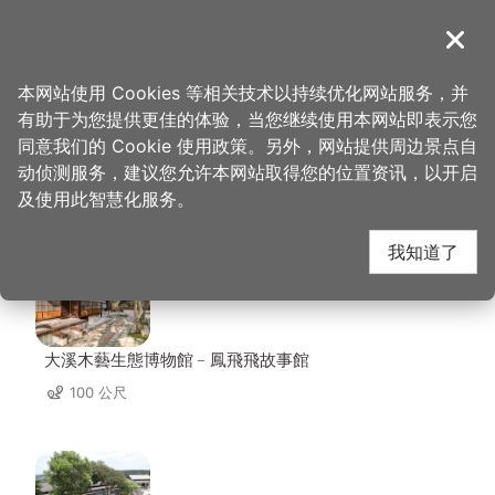
跳
到
導覽
关闭
主
桃园观光导览网
首页
>
想去的地方
>
住宿
>
小巷内
要
本网站使用 Cookies 等相关技术以持续优化网站服务，并
内
有助于为您提供更佳的体验，当您继续使用本网站即表示您
容
同意我们的 Cookie 使用政策。另外，网站提供周边景点自
小巷内 周边景点
区
动侦测服务，建议您允许本网站取得您的位置资讯，以开启
块
及使用此智慧化服务。
共有 124 处景点
我知道了
大溪木藝生態博物館﹣鳳飛飛故事館
100 公尺