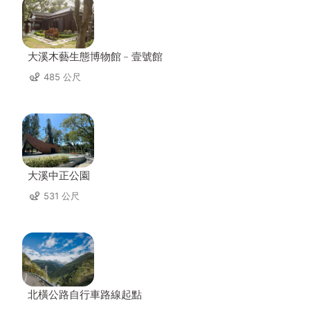
大溪木藝生態博物館﹣壹號館
485 公尺
大溪中正公園
531 公尺
北橫公路自行車路線起點