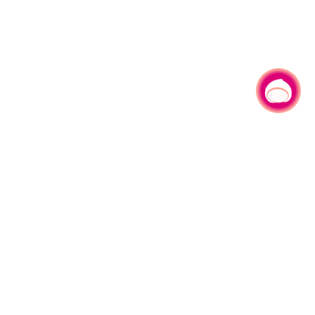
有事问小桃，一起游桃园
|
330206 桃园市桃园区县府路1号
电话：(03)332-2101#6209
服务时间：週一至週五
上午8:00至12:00 下午13:00至17:00