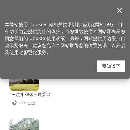
跳
到
導覽
关闭
主
桃园观光导览网
首页
>
想去的地方
>
住宿
>
小巷内
要
本网站使用 Cookies 等相关技术以持续优化网站服务，并
内
有助于为您提供更佳的体验，当您继续使用本网站即表示您
容
同意我们的 Cookie 使用政策。另外，网站提供周边景点自
小巷内 周边景点
区
动侦测服务，建议您允许本网站取得您的位置资讯，以开启
块
及使用此智慧化服务。
共有 124 处景点
我知道了
三坑水鄉休閒農業區
6.55 公里