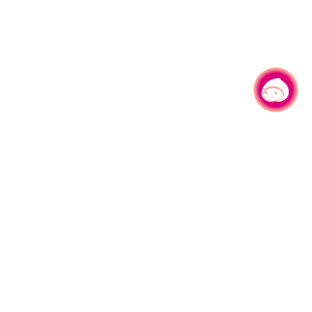
有事问小桃，一起游桃园
330206 桃园市桃园区县府路1号
电话：(03)332-2101#6209
服务时间：週一至週五
上午8:00至12:00 下午13:00至17:00