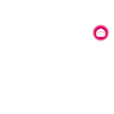
有事问小桃，一起游桃园
330206 桃园市桃园区县府路1号
电话：(03)332-2101#6209
服务时间：週一至週五
上午8:00至12:00 下午13:00至17:00