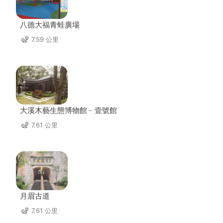
八德大福青蛙廣場
7.59 公里
大溪木藝生態博物館﹣壹號館
7.61 公里
月眉古道
7.61 公里