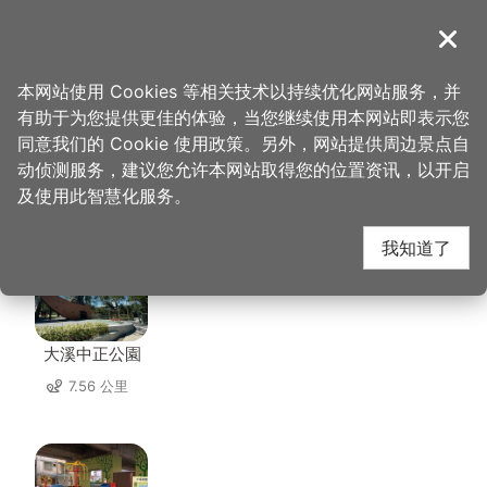
跳
到
導覽
关闭
主
桃园观光导览网
首页
>
想去的地方
>
住宿
>
马村隐园民宿
要
本网站使用 Cookies 等相关技术以持续优化网站服务，并
内
有助于为您提供更佳的体验，当您继续使用本网站即表示您
容
同意我们的 Cookie 使用政策。另外，网站提供周边景点自
马村隐园民宿 周边景点
区
动侦测服务，建议您允许本网站取得您的位置资讯，以开启
块
及使用此智慧化服务。
共有 148 处景点
我知道了
大溪中正公園
7.56 公里