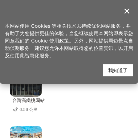
跳
到
導覽
关闭
主
桃园观光导览网
首页
>
想去的地方
>
住宿
>
米淇旅店
要
本网站使用 Cookies 等相关技术以持续优化网站服务，并
内
有助于为您提供更佳的体验，当您继续使用本网站即表示您
容
同意我们的 Cookie 使用政策。另外，网站提供周边景点自
米淇旅店 周边景点
区
动侦测服务，建议您允许本网站取得您的位置资讯，以开启
块
及使用此智慧化服务。
共有 130 处景点
我知道了
台灣高鐵桃園站
6.56 公里