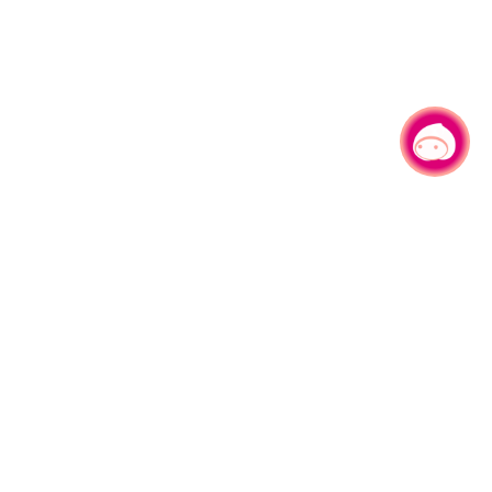
有事问小桃，一起游桃园
|
330206 桃园市桃园区县府路1号
电话：(03)332-2101#6209
服务时间：週一至週五
上午8:00至12:00 下午13:00至17:00