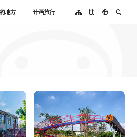
的地方
计画旅行
网站导览
地图导览
language
全文检
繁體中文
English
日本語
한국어
Indonesia
ไทย
Người việt nam