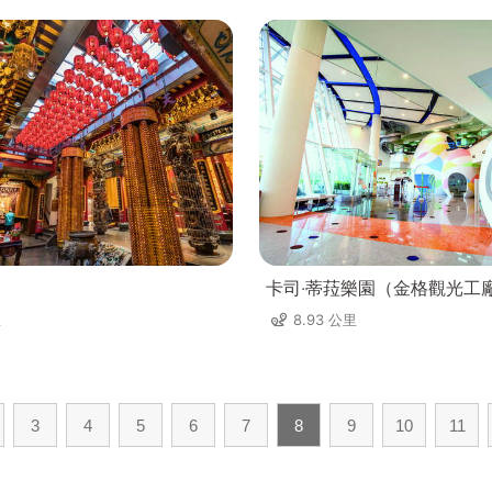
卡司‧蒂菈樂園（金格觀光工
里
8.93 公里
3
4
5
6
7
8
9
10
11