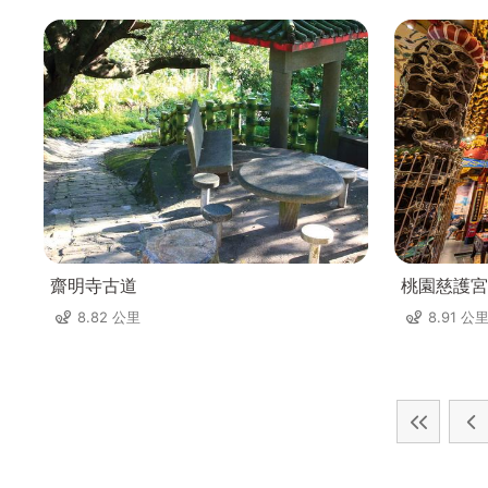
齋明寺古道
桃園慈護宮
8.82 公里
8.91 公