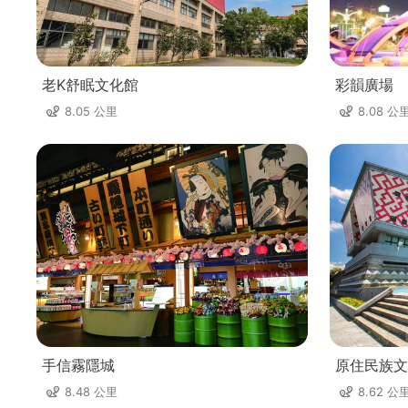
老K舒眠文化館
彩韻廣場
8.05 公里
8.08 公
手信霧隱城
原住民族文
8.48 公里
8.62 公