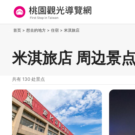
跳
到
主
要
桃园观光导览网
:::
首页
>
想去的地方
>
住宿
>
米淇旅店
内
容
区
米淇旅店 周边景
块
共有 130 处景点