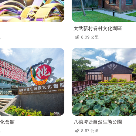
太武新村眷村文化園區
里
8.09 公里
化會館
八德埤塘自然生態公園
里
8.67 公里