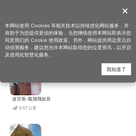
跳
到
導覽
关闭
主
桃园观光导览网
首页
>
想去的地方
>
住宿
>
宾利酒店
要
本网站使用 Cookies 等相关技术以持续优化网站服务，并
内
有助于为您提供更佳的体验，当您继续使用本网站即表示您
容
同意我们的 Cookie 使用政策。另外，网站提供周边景点自
宾利酒店 周边景点
区
动侦测服务，建议您允许本网站取得您的位置资讯，以开启
块
及使用此智慧化服务。
共有 138 处景点
我知道了
迷宮巷-鳳飛飛故居
9.57 公里