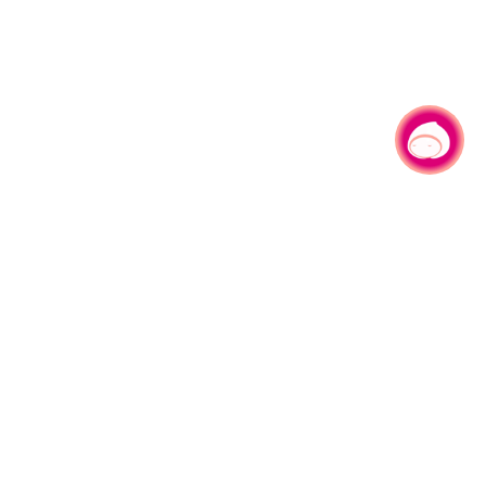
有事问小桃，一起游桃园
330206 桃园市桃园区县府路1号
电话：(03)332-2101#6209
服务时间：週一至週五
上午8:00至12:00 下午13:00至17:00