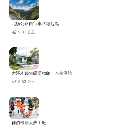
北橫公路自行車路線起點
9.83 公里
大溪木藝生態博物館﹣木生活館
9.83 公里
祥儀機器人夢工廠