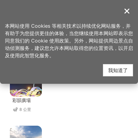
跳
到
導覽
关闭
主
桃园观光导览网
首页
>
想去的地方
>
住宿
>
宾利酒店
要
本网站使用 Cookies 等相关技术以持续优化网站服务，并
内
有助于为您提供更佳的体验，当您继续使用本网站即表示您
容
同意我们的 Cookie 使用政策。另外，网站提供周边景点自
宾利酒店 周边景点
区
动侦测服务，建议您允许本网站取得您的位置资讯，以开启
块
及使用此智慧化服务。
共有 138 处景点
我知道了
彩韻廣場
8 公里