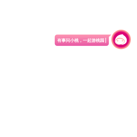
有事问小桃，一起游桃园
|
330206 桃园市桃园区县府路1号
电话：(03)332-2101#6209
服务时间：週一至週五
上午8:00至12:00 下午13:00至17:00