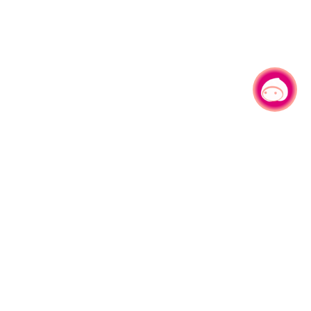
有事问小桃，一起游桃园
|
330206 桃园市桃园区县府路1号
电话：(03)332-2101#6209
服务时间：週一至週五
上午8:00至12:00 下午13:00至17:00