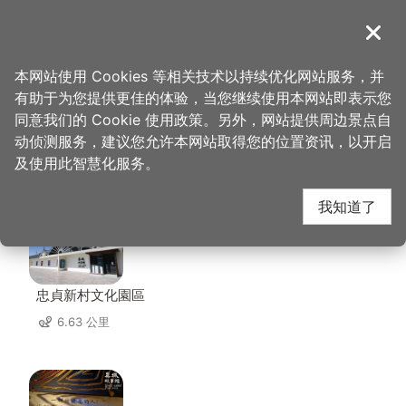
跳
到
導覽
关闭
主
桃园观光导览网
首页
>
想去的地方
>
住宿
>
日安
要
本网站使用 Cookies 等相关技术以持续优化网站服务，并
内
有助于为您提供更佳的体验，当您继续使用本网站即表示您
容
同意我们的 Cookie 使用政策。另外，网站提供周边景点自
日安 周边景点
区
动侦测服务，建议您允许本网站取得您的位置资讯，以开启
块
及使用此智慧化服务。
共有 125 处景点
我知道了
忠貞新村文化園區
6.63 公里