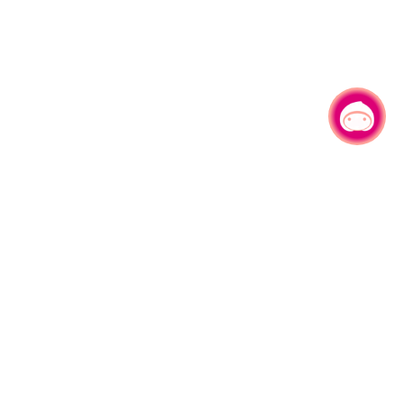
有事问小桃，一起游桃园
|
330206 桃园市桃园区县府路1号
电话：(03)332-2101#6209
服务时间：週一至週五
上午8:00至12:00 下午13:00至17:00