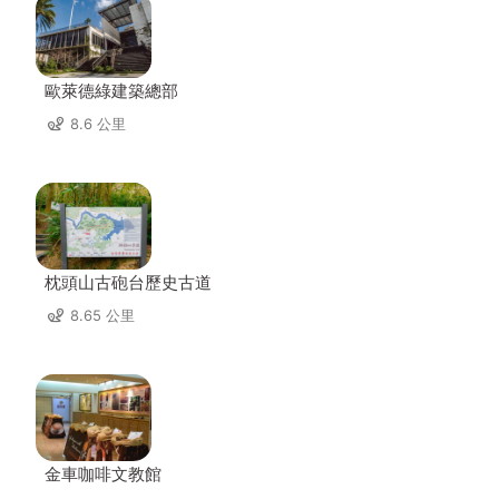
歐萊德綠建築總部
8.6 公里
枕頭山古砲台歷史古道
8.65 公里
金車咖啡文教館