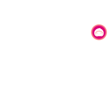
有事问小桃，一起游桃园
330206 桃园市桃园区县府路1号
电话：(03)332-2101#6209
服务时间：週一至週五
上午8:00至12:00 下午13:00至17:00