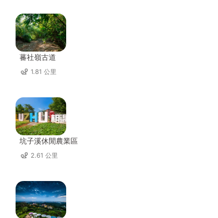
蕃社嶺古道
1.81 公里
坑子溪休閒農業區
2.61 公里