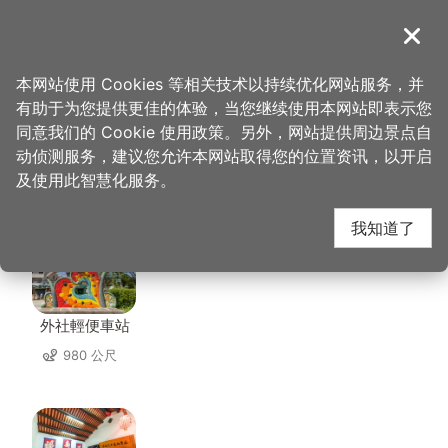
跳
到
導覽
关闭
主
桃园观光导览网
首页
>
想去的地方
>
住宿
>
罗里海山轻旅
要
本网站使用 Cookies 等相关技术以持续优化网站服务，并
内
有助于为您提供更佳的体验，当您继续使用本网站即表示您
容
同意我们的 Cookie 使用政策。另外，网站提供周边景点自
罗里海山轻旅 周边景点
区
动侦测服务，建议您允许本网站取得您的位置资讯，以开启
块
及使用此智慧化服务。
共有 61 处景点
我知道了
外社輕便車站
980 公尺