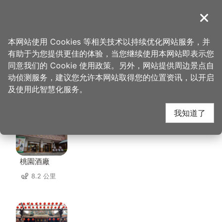
跳
到
導覽
关闭
主
桃园观光导览网
首页
>
想去的地方
>
住宿
>
罗里海山轻旅
要
本网站使用 Cookies 等相关技术以持续优化网站服务，并
内
有助于为您提供更佳的体验，当您继续使用本网站即表示您
容
同意我们的 Cookie 使用政策。另外，网站提供周边景点自
罗里海山轻旅 周边景点
区
动侦测服务，建议您允许本网站取得您的位置资讯，以开启
块
及使用此智慧化服务。
共有 61 处景点
我知道了
桃園酒廠
8.2 公里