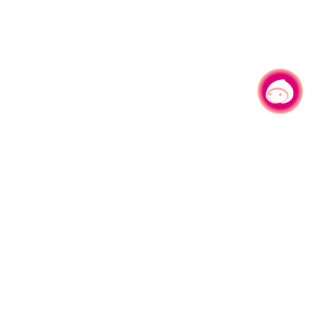
有事问小桃，一起游桃园
|
330206 桃园市桃园区县府路1号
电话：(03)332-2101#6209
服务时间：週一至週五
上午8:00至12:00 下午13:00至17:00