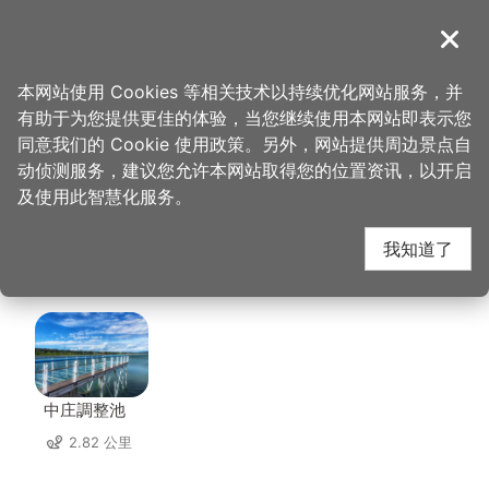
跳
到
導覽
关闭
主
桃园观光导览网
首页
>
想去的地方
>
住宿
>
碧云天汽车旅馆（大溪馆）
要
本网站使用 Cookies 等相关技术以持续优化网站服务，并
内
有助于为您提供更佳的体验，当您继续使用本网站即表示您
容
碧云天汽车旅馆（大溪
同意我们的 Cookie 使用政策。另外，网站提供周边景点自
区
动侦测服务，建议您允许本网站取得您的位置资讯，以开启
块
及使用此智慧化服务。
馆） 周边景点
我知道了
共有 137 处景点
中庄調整池
2.82 公里