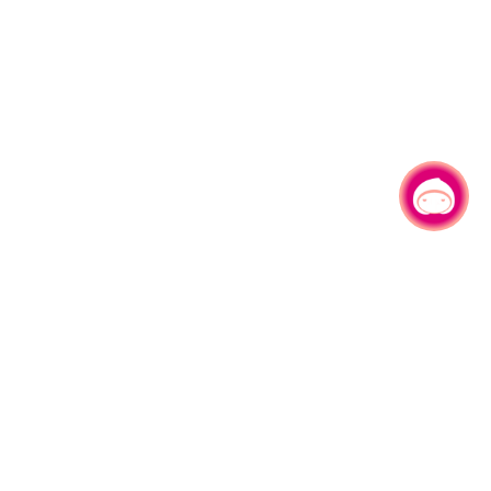
有事问小桃，一起游桃园
330206 桃园市桃园区县府路1号
电话：(03)332-2101#6209