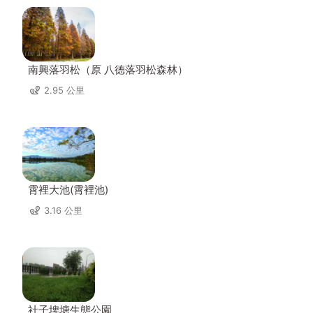
南興落羽松（原 八德落羽松森林）
2.95 公里
霄裡大池(霄裡池)
3.16 公里
社子埤塘生態公園