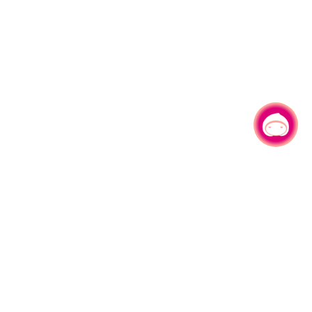
有事问小桃，一起游桃园
330206 桃园市桃园区县府路1号
电话：(03)332-2101#6209