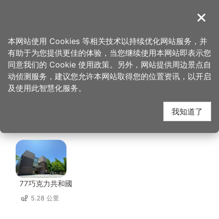
跳
到
導覽
关闭
主
桃园观光导览网
首页
>
想去的地方
>
住宿
>
碧云天汽车旅馆（大溪馆）
要
本网站使用 Cookies 等相关技术以持续优化网站服务，并
内
有助于为您提供更佳的体验，当您继续使用本网站即表示您
容
碧云天汽车旅馆（大溪
同意我们的 Cookie 使用政策。另外，网站提供周边景点自
区
动侦测服务，建议您允许本网站取得您的位置资讯，以开启
块
及使用此智慧化服务。
馆） 周边景点
我知道了
共有 137 处景点
77巧克力共和國
5.28 公里