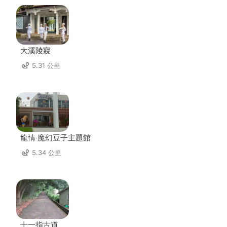
大溪陵寢
5.31 公里
龍情‧魔幻豆子主題館
5.34 公里
十一指古道