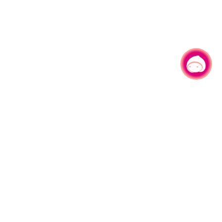
有事问小桃，一起游桃园
|
330206 桃园市桃园区县府路1号
电话：(03)332-2101#6209
服务时间：週一至週五
上午8:00至12:00 下午13:00至17:00