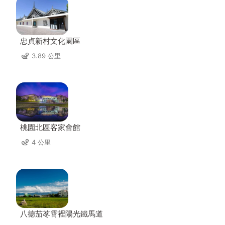
忠貞新村文化園區
3.89 公里
桃園北區客家會館
4 公里
八德茄苳霄裡陽光鐵馬道