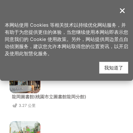
跳
到
導覽
关闭
主
桃园观光导览网
首页
>
想去的地方
>
住宿
>
宾士旅馆
要
本网站使用 Cookies 等相关技术以持续优化网站服务，并
内
有助于为您提供更佳的体验，当您继续使用本网站即表示您
容
同意我们的 Cookie 使用政策。另外，网站提供周边景点自
宾士旅馆 周边景点
区
动侦测服务，建议您允许本网站取得您的位置资讯，以开启
块
及使用此智慧化服务。
共有 137 处景点
我知道了
龍岡圖書館(桃園市立圖書館龍岡分館)
3.27 公里