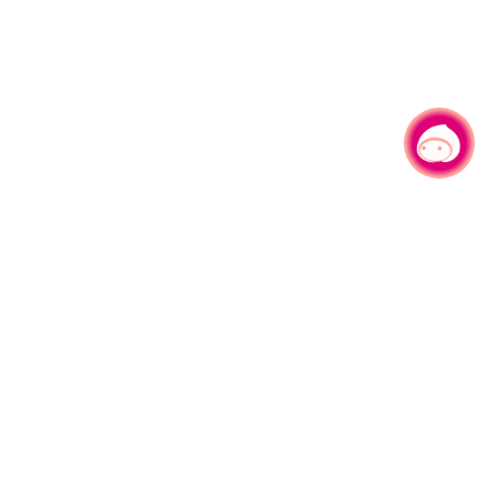
有事问小桃，一起游桃园
|
330206 桃园市桃园区县府路1号
电话：(03)332-2101#6209
服务时间：週一至週五
上午8:00至12:00 下午13:00至17:00