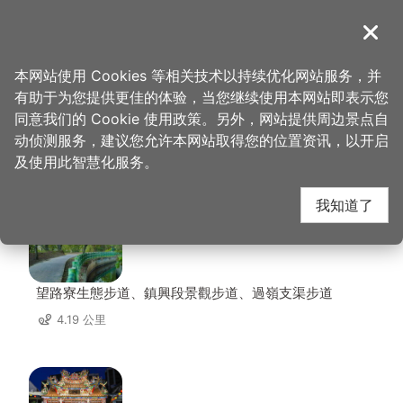
跳
到
導覽
关闭
主
桃园观光导览网
首页
>
想去的地方
>
住宿
>
宾士旅馆
要
本网站使用 Cookies 等相关技术以持续优化网站服务，并
内
有助于为您提供更佳的体验，当您继续使用本网站即表示您
容
同意我们的 Cookie 使用政策。另外，网站提供周边景点自
宾士旅馆 周边景点
区
动侦测服务，建议您允许本网站取得您的位置资讯，以开启
块
及使用此智慧化服务。
共有 137 处景点
我知道了
望路寮生態步道、鎮興段景觀步道、過嶺支渠步道
4.19 公里