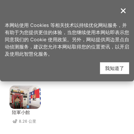
跳
到
導覽
关闭
主
桃园观光导览网
首页
>
想去的地方
>
住宿
>
爱之星汽车旅馆
要
本网站使用 Cookies 等相关技术以持续优化网站服务，并
内
有助于为您提供更佳的体验，当您继续使用本网站即表示您
容
爱之星汽车旅馆 周边店
同意我们的 Cookie 使用政策。另外，网站提供周边景点自
区
动侦测服务，建议您允许本网站取得您的位置资讯，以开启
块
及使用此智慧化服务。
家
我知道了
共有 109 间店家
陸軍小館
8.26 公里