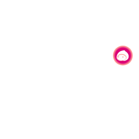
有事问小桃，一起游桃园
|
330206 桃园市桃园区县府路1号
电话：(03)332-2101#6209