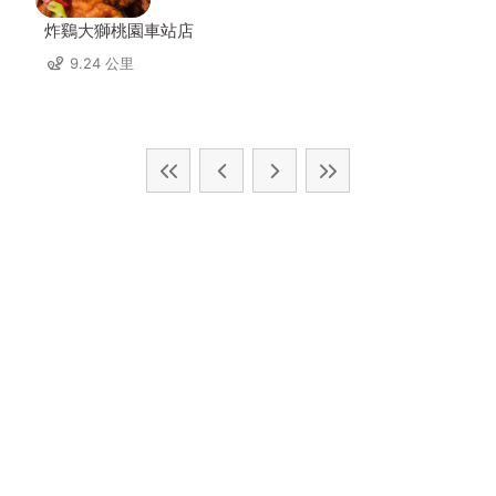
炸鷄大獅桃園車站店
9.24 公里