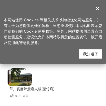
跳
到
導覽
关闭
主
桃园观光导览网
首页
>
想去的地方
>
住宿
>
爱之星汽车旅馆
要
本网站使用 Cookies 等相关技术以持续优化网站服务，并
内
有助于为您提供更佳的体验，当您继续使用本网站即表示您
容
爱之星汽车旅馆 周边店
同意我们的 Cookie 使用政策。另外，网站提供周边景点自
区
动侦测服务，建议您允许本网站取得您的位置资讯，以开启
块
及使用此智慧化服务。
家
我知道了
共有 109 间店家
華川宴麻辣鴛鴦火鍋(蘆竹店)
8.98 公里