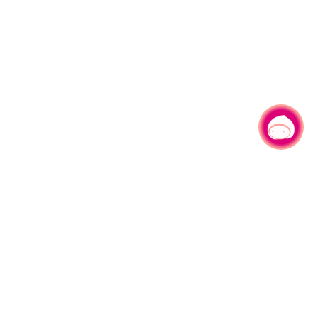
有事问小桃，一起游桃园
|
330206 桃园市桃园区县府路1号
电话：(03)332-2101#6209