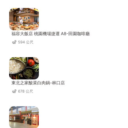
福容大飯店 桃園機場捷運 A8-田園咖啡廳
594 公尺
東北之家酸菜白肉鍋-林口店
678 公尺