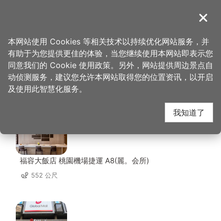
跳
到
導覽
关闭
主
桃园观光导览网
首页
>
想去的地方
>
住宿
>
华夏国际饭店
要
本网站使用 Cookies 等相关技术以持续优化网站服务，并
内
有助于为您提供更佳的体验，当您继续使用本网站即表示您
容
同意我们的 Cookie 使用政策。另外，网站提供周边景点自
华夏国际饭店 周边店家
区
动侦测服务，建议您允许本网站取得您的位置资讯，以开启
块
及使用此智慧化服务。
共有 109 间店家
我知道了
福容大飯店 桃園機場捷運 A8(麗。会所)
552 公尺