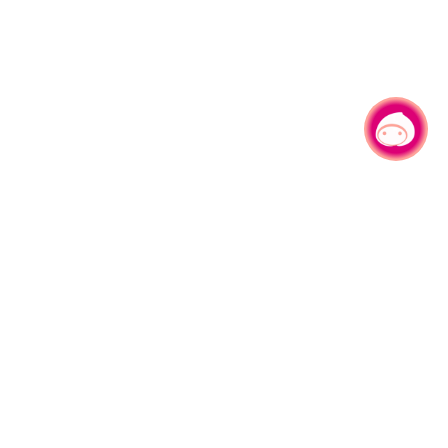
有事问小桃，一起游桃园
|
330206 桃园市桃园区县府路1号
电话：(03)332-2101#6209
服务时间：週一至週五
上午8:00至12:00 下午13:00至17:00