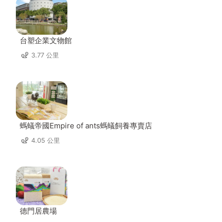
台塑企業文物館
3.77 公里
螞蟻帝國Empire of ants螞蟻飼養專賣店
4.05 公里
德門居農場