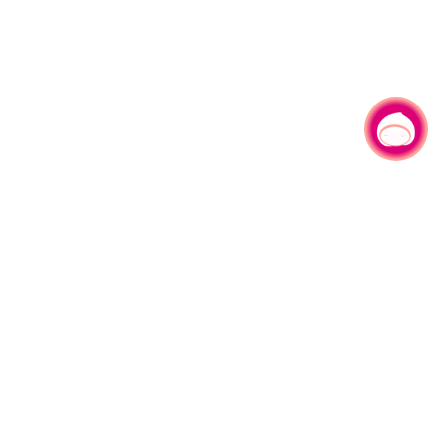
有事问小桃，一起游桃园
|
330206 桃园市桃园区县府路1号
电话：(03)332-2101#6209
服务时间：週一至週五
上午8:00至12:00 下午13:00至17:00