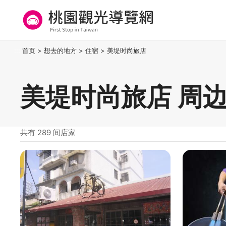
跳
到
主
要
桃园观光导览网
:::
首页
>
想去的地方
>
住宿
>
美堤时尚旅店
内
容
区
美堤时尚旅店 周
块
共有 289 间店家