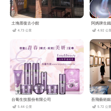
土埆厝復古小館
阿媽牌生鐵
4.73 公里
4.92 公
台葡生技股份有限公司
吾飛藝術銀
5.44 公里
5.72 公