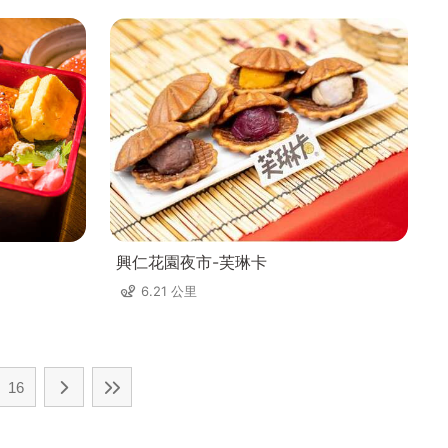
興仁花園夜市-芙琳卡
6.21 公里
16