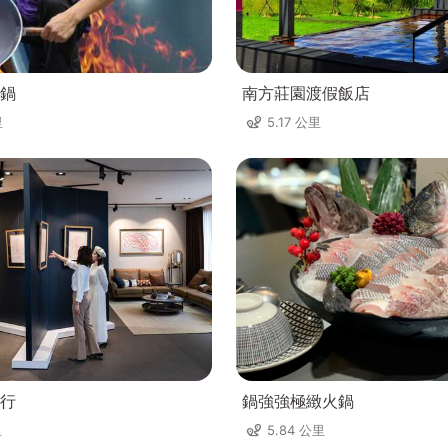
鍋
南方莊園渡假飯店
里
5.17 公里
行
鍋強強極緻火鍋
里
5.84 公里