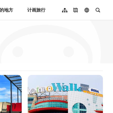
的地方
计画旅行
网站导览
地图导览
language
全文检
繁體中文
English
日本語
한국어
Indonesia
ไทย
Người việt nam