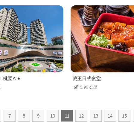
ll 桃園A19
藏王日式食堂
里
5.99 公里
7
8
9
10
11
12
13
14
15